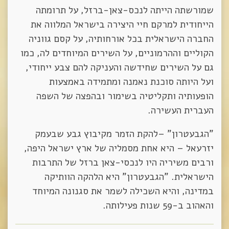
שמורשתה הייתה לנכס-צאן-ברזל, על תרומתה
הייחודית למרקם חיי היצירה בישראל המלווה את
החברה הישראלית בכל אורחותיה, על קסם גווניה
הקוליים וההרמוניים, על השירים המיוחדים לה, כמו
גם על השירים שחידשה והעניקה להם צבע ייחודי,
ועל היותה סוכנת נאמנה ומתמידה באמצעות
הופעותיה ותקליטיה בשימור ובהפצה של השפה
העברית העשירה.
"הגבעטרון" –להקת הזמר מקיבוץ גבע שבעמק
יזרעאל – היא אחת מסמליה של ארץ ישראל היפה,
ורבים משיריה היו לנכסי-צאן ברזל של התרבות
הישראלית. "הגבעטרון" היא הלהקה הוותיקה
במדינה, והיא השכילה לשמר את סגנונה המיוחד
והאהוב ב-59 שנות פעילותה.