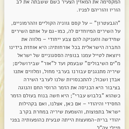
המקסימה את המאזין הצעיר כשם ששבתה את לב
הוריו והוריהם לפניו.
"הגבעטרון" – על קסם גווניה הקוליים וההרמוניים,
על השירים המיוחדים לה, כמו-גם על אותם השירים
שחידשה והעניקה להם צבע ייחודי – מלווה את
החברה הישראלית בכל אורחותיה: היא אוחזת בידינו
ויוצאת לטייל עמנו בנופיה הססגוניים של ישראל
מ"ים השיבולים" שבעמק ועד ל"אור" שבירושלים;
שיריה מתנגנים עבורנו בערבי מחול, ומלווים אתנו
אבדן ושכול; להתכנסויות שלנו לערבי השירה
בציבור היא הכניסה את הזמר הרוסי החם והנוגה
כשהוא "בלבוש עברי"; היא חשה בנוח בעולם הזמר
החסידי והיהודי – אם כאן, אצלנו, ואם בקהילות
ישראל בתפוצות, והשמעת שיריה במחרת בקרב
יהודי ברית-המועצות הייתה טבעית כהופעותיה בפני
חיילי צה"ל.