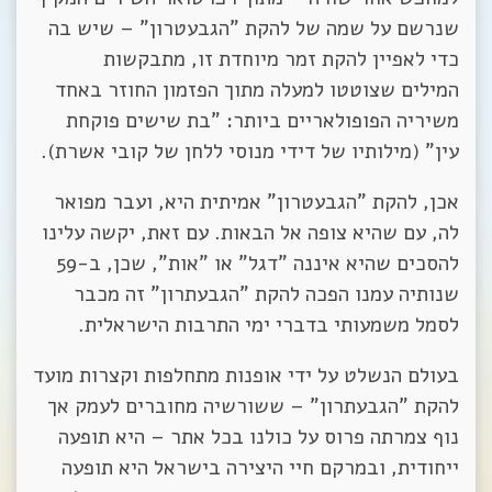
שנרשם על שמה של להקת "הגבעטרון" – שיש בה
כדי לאפיין להקת זמר מיוחדת זו, מתבקשות
המילים שצוטטו למעלה מתוך הפזמון החוזר באחד
משיריה הפופולאריים ביותר: "בת שישים פוקחת
עין" (מילותיו של דידי מנוסי ללחן של קובי אשרת).
אכן, להקת "הגבעטרון" אמיתית היא, ועבר מפואר
לה, עם שהיא צופה אל הבאות. עם זאת, יקשה עלינו
להסכים שהיא איננה "דגל" או "אות", שכן, ב-59
שנותיה עמנו הפכה להקת "הגבעתרון" זה מכבר
לסמל משמעותי בדברי ימי התרבות הישראלית.
בעולם הנשלט על ידי אופנות מתחלפות וקצרות מועד
להקת "הגבעתרון" – ששורשיה מחוברים לעמק אך
נוף צמרתה פרוס על כולנו בכל אתר – היא תופעה
ייחודית, ובמרקם חיי היצירה בישראל היא תופעה