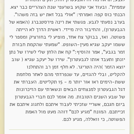
עממית". ובעוד אני שקוע בשרעפי שנת הצהריים כבר יצא.
הכנתי כוס קפה ואמרתי: "אולי בכל זאת יש בזה משהו".
בערב נסעתי לגבע. פגשתי את רינה פירסטנברג (האמא של
הגבעטרון), והחיבור היה מיידי. ראשית הדרך לא הייתה
פשוטה. ואז, בבוקר צח אחד, מופיע לי בחורציק ומספר לי
ששמו יעקב שגיא מעין-השופט. "שמעתי שהקמת חבורת
זמר בגבע", אמר והוסיף:" קח את הלחן שלי לשירו של נתן
יונתן ותעבד אותו לגבעטרון". שירו של יעקב שגיא ( שוב
יוצא הזמר )היה הטריגר. לא חלף זמן רב והתחלנו
להקליט, ובלי להגזים, עד שנפרדתי מהם לאחר מלחמת
ששת-הימים ראו אור יותר מ - 15 תקליטים. העברתי את
דגל הגבעטרון למנצחים הבאים ונשארתי עם הזיכרונות
של שבע השנים הטובות. מה אומר לכם חברי הגבעטרון
ביום חגכם, אשריי שזכיתי לעבוד איתכם ולחגוג איתכם את
זכייתכם. המונח "מגיע לכם" דוהה מעט מול האמת
הפשוטה, כי וואללה, מגיע לכם.