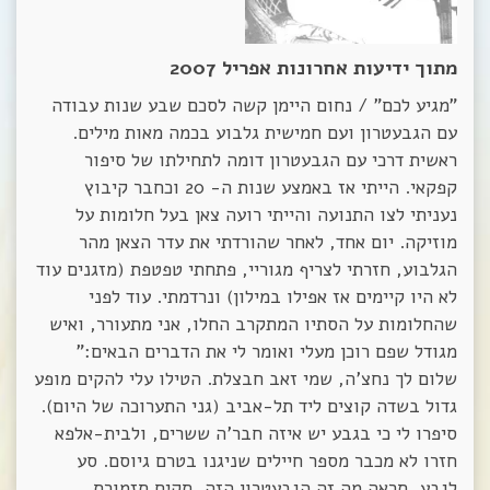
מתוך ידיעות אחרונות אפריל 2007
"מגיע לכם" / נחום היימן קשה לסכם שבע שנות עבודה
עם הגבעטרון ועם חמישית גלבוע בכמה מאות מילים.
ראשית דרכי עם הגבעטרון דומה לתחילתו של סיפור
קפקאי. הייתי אז באמצע שנות ה- 20 וכחבר קיבוץ
נעניתי לצו התנועה והייתי רועה צאן בעל חלומות על
מוזיקה. יום אחד, לאחר שהורדתי את עדר הצאן מהר
הגלבוע, חזרתי לצריף מגוריי, פתחתי טפטפת (מזגנים עוד
לא היו קיימים אז אפילו במילון) ונרדמתי. עוד לפני
שהחלומות על הסתיו המתקרב החלו, אני מתעורר, ואיש
מגודל שפם רוכן מעלי ואומר לי את הדברים הבאים:"
שלום לך נחצ'ה, שמי זאב חבצלת. הטילו עלי להקים מופע
גדול בשדה קוצים ליד תל-אביב (גני התערוכה של היום).
סיפרו לי כי בגבע יש איזה חבר'ה ששרים, ולבית-אלפא
חזרו לא מכבר מספר חיילים שניגנו בטרם גיוסם. סע
לגבע, תראה מה זה הגבעטרון הזה, תקים תזמורת